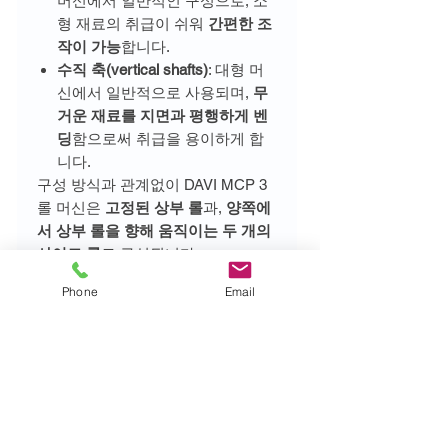
머신에서 일반적인 구성으로, 소
형 재료의 취급이 쉬워
간편한 조
작이 가능
합니다.
수직 축(vertical shafts)
: 대형 머
신에서 일반적으로 사용되며,
무
거운 재료를 지면과 평행하게 벤
딩
함으로써 취급을 용이하게 합
니다.
구성 방식과 관계없이 DAVI MCP 3
롤 머신은
고정된 상부 롤
과,
양쪽에
서 상부 롤을 향해 움직이는 두 개의
사이드 롤
로 구성됩니다.
이 측면 롤은 DAVI의
플래네터리 가
Phone
Email
이드 기술
로 구동되어, 정격 내에서
가장 작은 곡률을 구현할 수 있는 충
분한 굽힘력을 제공하며,
높은 정밀
도
를 유지할 수 있도록 설계되어 있
습니다.