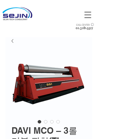
DAVI MCO – 3롤