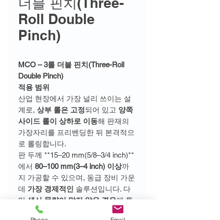
더블 핀치(Three-
Roll Double
Pinch)
MCO – 3롤 더블 핀치(Three-Roll
Double Pinch)
적용 범위
산업 현장에서 가장 널리 쓰이는 설
계로,
상부 롤은 고정
되어 있고
양쪽
사이드 롤이 상하로 이동
해 판재의
가장자리를 프리벤딩한 뒤 본격적으
로 롤링합니다.
판 두께 **15–20 mm(5/8–3/4 inch)**
에서
80–100 mm(3–4 inch) 이상
까
지 가공할 수 있으며, 동급 장비 가운
데
가장 경제적인
솔루션입니다. 다
만
생산 물량이 많지 않은 경우
에 특
히 적합합니다.
Phone
Email