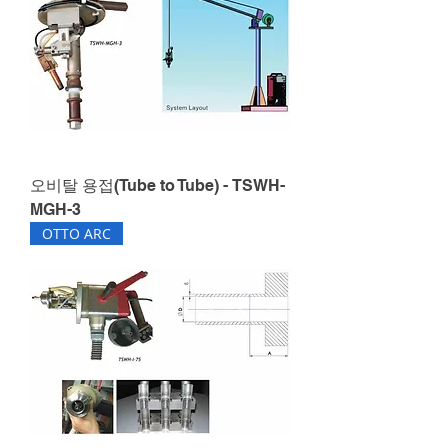
오비탈 용접(Tube to Tube) - TSWH-
MGH-3
OTTO ARC