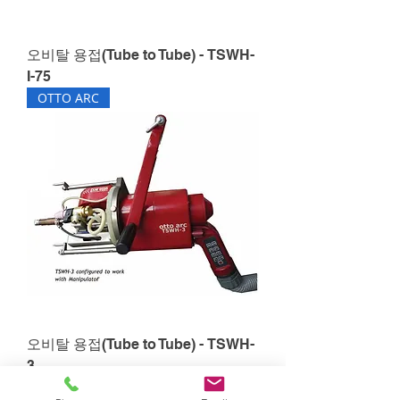
오비탈 용접(Tube to Tube) - TSWH-
I-75
OTTO ARC
오비탈 용접(Tube to Tube) - TSWH-
3
OTTO ARC