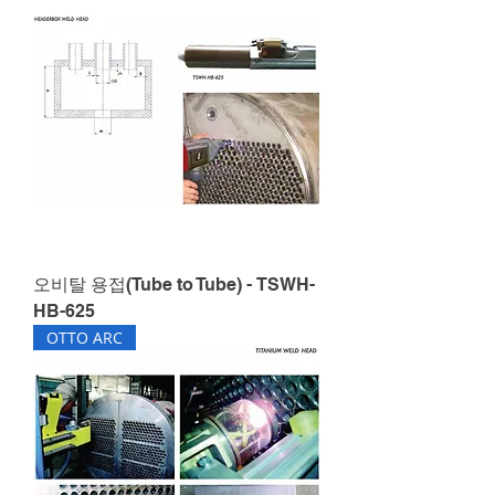
오비탈 용접(Tube to Tube) - TSWH-
HB-625
OTTO ARC