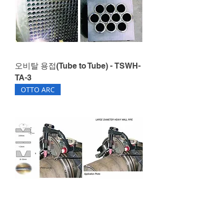
오비탈 용접(Tube to Tube) - TSWH-
TA-3
OTTO ARC