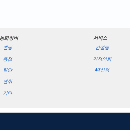
동화장비
서비스
벤딩
컨설팅
용접
견적의뢰
절단
A/S신청
면취
기타